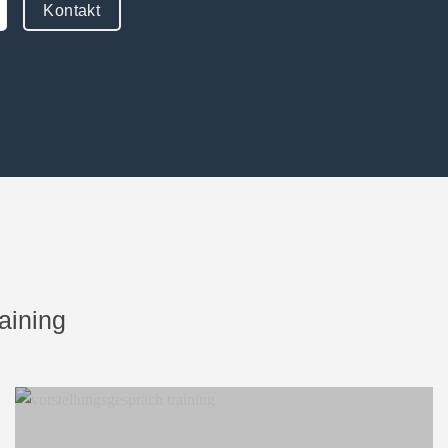
Kontakt
isse & Bewerbung
 prüfen lassen
iben lassen
aining