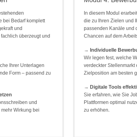
bestehenden
In diesem Modul erarbei
e bei Bedarf komplett
die zu Ihren Zielen und I
gekraft und
passenden Kanäle und dig
 fachlich überzeugt und
Chancen auf dem Arbeitsm
→ Individuelle Bewerb
Wir legen fest, welche
ache Ihrer Unterlagen
verdeckter Stellenmarkt 
gende Form – passend zu
Zielposition am besten g
→ Digitale Tools effekt
setzen
Sie erfahren, wie Sie Jo
ionsschreiben und
Plattformen optimal nutz
r mehr Wirkung bei
zu erhöhen.