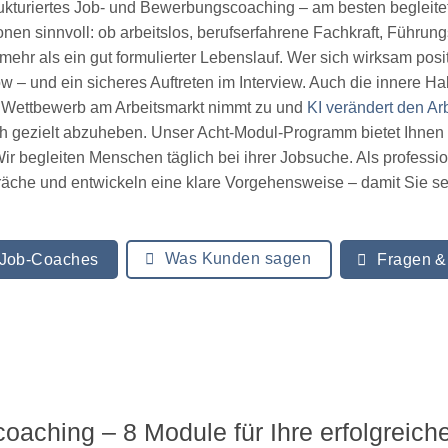
trukturiertes Job- und Bewerbungscoaching – am besten begleite
nen sinnvoll: ob arbeitslos, berufserfahrene Fachkraft, Führung
ehr als ein gut formulierter Lebenslauf. Wer sich wirksam positi
 – und ein sicheres Auftreten im Interview. Auch die innere H
er Wettbewerb am Arbeitsmarkt nimmt zu und
KI verändert den Arb
ich gezielt abzuheben. Unser Acht-Modul-Programm bietet Ihnen 
. Wir begleiten Menschen täglich bei ihrer Jobsuche. Als profes
che und entwickeln eine klare Vorgehensweise – damit Sie selbs
Was Kunden sagen
 Job-Coaches
Fragen &
ching – 8 Module für Ihre erfolgreich