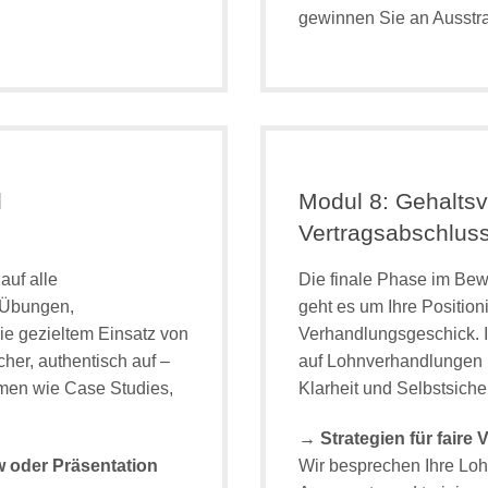
gewinnen Sie an Ausstra
d
Modul 8: Gehalts
Vertragsabschlus
auf alle
Die finale Phase im Bew
 Übungen,
geht es um Ihre Position
e gezieltem Einsatz von
Verhandlungsgeschick. I
cher, authentisch auf –
auf Lohnverhandlungen u
men wie Case Studies,
Klarheit und Selbstsicher
→ Strategien für faire
w oder Präsentation
Wir besprechen Ihre Lohn