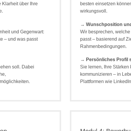
Klarheit über Ihre
besten einsetzen können 
e.
wirkungsvoll.
→ Wunschposition und
enheit und Gegenwart:
Wir besprechen, welche 
te – und was passt
passt – basierend auf Zi
Rahmenbedingungen.
→ Persönliches Profil 
gehen soll. Dabei
Sie lernen, Ihre Stärken
he,
kommunizieren – in Lebe
öglichkeiten.
Plattformen wie LinkedIn
gen
Modul 4: Bewerbun