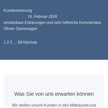
Kundenmeinung
16. Februar 2026
einsetzbare Erklärungen und sehr hilfreiche Kommentare
Olivier Speissegger
Navigation
Seite
Seite
Seite
Seite
1
2
3
…
68
Nächste
für
Site
Reviews
Was Sie von uns erwarten können
Wir stellen unsere Kunden in den Mittelpunkt und